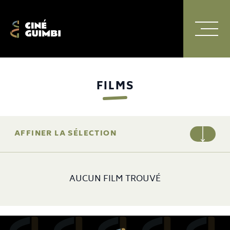
Ciné Guimbi
Menu Princi
Navigation principale
FILMS
AFFINER LA SÉLECTION
AUCUN FILM TROUVÉ