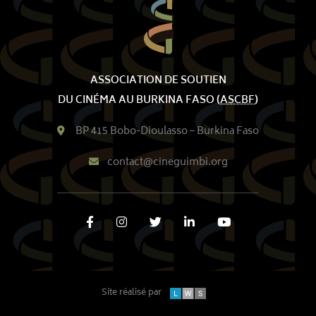
ASSOCIATION DE SOUTIEN
DU CINÉMA AU BURKINA FASO (
ASCBF
)
BP 415 Bobo-Dioulasso – Burkina Faso
contact@cineguimbi.org
DE PIED DE PAGE
MENU
Site réalisé par
À l‘affiche
Café/Restaurant
LWS